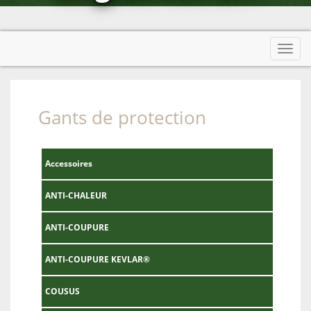
Afficher menu
Toggl
navig
Gants de protection
Accessoires
ANTI-CHALEUR
ANTI-COUPURE
ANTI-COUPURE KEVLAR®
COUSUS