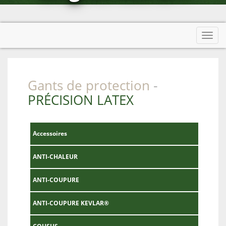
Afficher menu
Toggl
navig
Gants de protection
-
PRÉCISION LATEX
Accessoires
ANTI-CHALEUR
ANTI-COUPURE
ANTI-COUPURE KEVLAR®