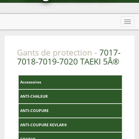
Afficher menu
Toggl
navig
Gants de protection
7017-
-
7018-7019-7020 TAEKI 5Â®
Accessoires
ANTI-CHALEUR
ANTI-COUPURE
ANTI-COUPURE KEVLAR®